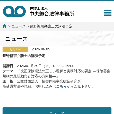
T
o
g
>
ニュース
>
錦野裕宗弁護士の講演予定
g
l
ニュース
e
n
a
2026.06.05
セミナー
v
錦野裕宗弁護士の講演予定
i
g
開講日
：2026年6月25日（木）18:00～19:00
a
テーマ
：「改正保険業法の正しい理解と実務対応の要点 ―保険募集
t
規制の最新動向と対応の方向性―」
i
主 催
：公益財団法人 損害保険事業総合研究所
o
※受講方法や詳細、お申し込みは
こちら
からご覧下さい。
n
ニュース