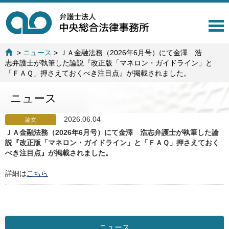
T
o
g
>
ニュース
>
ＪＡ金融法務（2026年6月号）にて金澤 浩
g
志弁護士が執筆した論説『改正版「マネロン・ガイドライン」と
l
「ＦＡＱ」押さえておくべき注目点』が掲載されました。
e
n
ニュース
a
v
i
2026.06.04
論文
g
ＪＡ金融法務（2026年6月号）にて金澤 浩志弁護士が執筆した論
a
説『改正版「マネロン・ガイドライン」と「ＦＡＱ」押さえておく
t
べき注目点』が掲載されました。
i
o
詳細は
こちら
n
ニュース