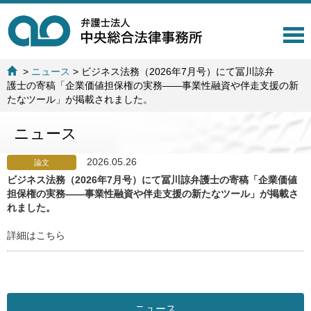
T
o
g
>
ニュース
>
ビジネス法務（2026年7月号）にて冨川諒弁
g
護士の寄稿「企業価値担保権の実務――事業性融資や伴走支援の新
l
たなツール」が掲載されました。
e
n
ニュース
a
v
i
2026.05.26
論文
g
ビジネス法務（2026年7月号）にて冨川諒弁護士の寄稿「企業価値
a
担保権の実務――事業性融資や伴走支援の新たなツール」が掲載さ
t
れました。
i
o
詳細はこちら
n
ニュース