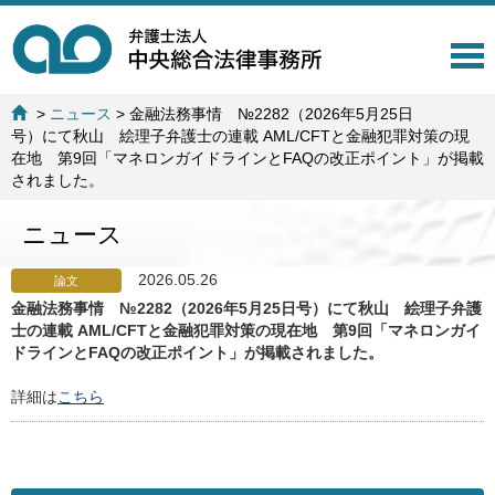
T
o
g
>
ニュース
>
金融法務事情 №2282（2026年5月25日
g
号）にて秋山 絵理子弁護士の連載 AML/CFTと金融犯罪対策の現
l
在地 第9回「マネロンガイドラインとFAQの改正ポイント」が掲載
e
されました。
n
a
ニュース
v
i
g
2026.05.26
論文
a
金融法務事情 №2282（2026年5月25日号）にて秋山 絵理子弁護
t
士の連載 AML/CFTと金融犯罪対策の現在地 第9回「マネロンガイ
i
ドラインとFAQの改正ポイント」が掲載されました。
o
n
詳細は
こちら