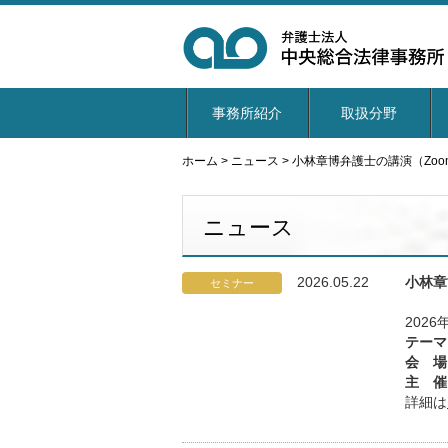
事務所紹介
取扱分野
ホーム
>
ニュース
>
小林章博弁護士の講演（Zo
ニュース
2026.05.22
小林章
セミナー
2026
テーマ
会 場
主 催
詳細は