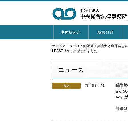
事務所紹介
取扱分野
ホーム
>
ニュース
>
錦野裕宗弁護士と金澤浩志弁護士がJapa
LEASE社から出版されました。
ニュース
2026.05.15
錦野裕
書籍
gal 5
ce』
詳細は