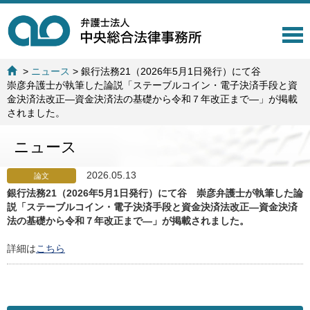
T
o
g
>
ニュース
>
銀行法務21（2026年5月1日発行）にて谷
g
崇彦弁護士が執筆した論説「ステーブルコイン・電子決済手段と資
l
金決済法改正―資金決済法の基礎から令和７年改正まで―」が掲載
e
されました。
n
a
ニュース
v
i
g
2026.05.13
論文
a
銀行法務21（2026年5月1日発行）にて谷 崇彦弁護士が執筆した論
t
説「ステーブルコイン・電子決済手段と資金決済法改正―資金決済
i
法の基礎から令和７年改正まで―」が掲載されました。
o
n
詳細は
こちら