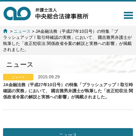
T
o
g
>
ニュース
>
JA金融法務（平成27年10日号）の特集「ブ
g
ラッシュアップ！取引時確認の実務」において、 國吉雅男弁護士が
l
執筆した「改正犯収法 関係政省令案の解説と実務への影響」が掲載
e
されました。
n
a
ニュース
v
i
g
2015.09.29
ニュース
a
JA金融法務（平成27年10日号）の特集「ブラッシュアップ！取引時
t
確認の実務」において、 國吉雅男弁護士が執筆した「改正犯収法 関
i
係政省令案の解説と実務への影響」が掲載されました。
o
n
ニュース