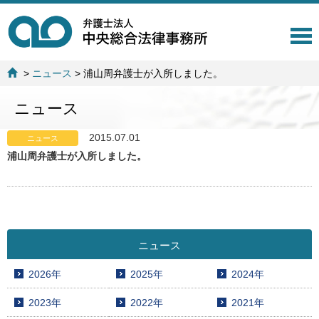
T
o
g
>
ニュース
>
浦山周弁護士が入所しました。
g
l
ニュース
e
n
a
2015.07.01
ニュース
v
浦山周弁護士が入所しました。
i
g
a
t
i
o
ニュース
n
2026年
2025年
2024年
2023年
2022年
2021年