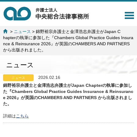
T
o
g
>
ニュース
>
錦野裕宗弁護士と金澤浩志弁護士がJapan C
g
hapterの執筆に参加した『Chambers Global Practice Guides Insura
l
nce & Reinsurance 2026』が英国のCHAMBERS AND PARTNERS
e
から出版されました。
n
a
ニュース
v
i
g
2026.02.16
ニュース
a
錦野裕宗弁護士と金澤浩志弁護士がJapan Chapterの執筆に参加し
t
た『Chambers Global Practice Guides Insurance & Reinsuranc
i
e 2026』が英国のCHAMBERS AND PARTNERS から出版されまし
o
た。
n
詳細は
こちら