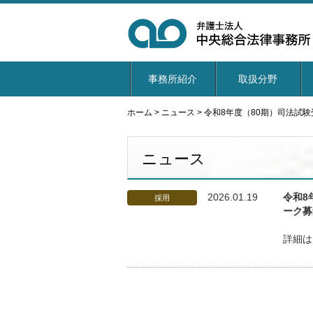
事務所紹介
取扱分野
ホーム
>
ニュース
>
令和8年度（80期）司法試
ニュース
2026.01.19
令和8
採用
ーク募
詳細は