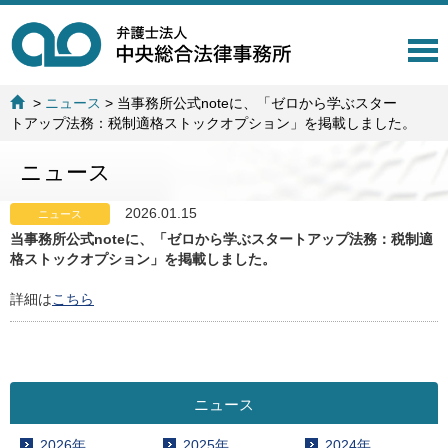
T
o
g
>
ニュース
>
当事務所公式noteに、「ゼロから学ぶスター
g
トアップ法務：税制適格ストックオプション」を掲載しました。
l
e
ニュース
n
a
v
2026.01.15
ニュース
i
当事務所公式noteに、「ゼロから学ぶスタートアップ法務：税制適
g
格ストックオプション」を掲載しました。
a
t
詳細は
こちら
i
o
n
ニュース
2026年
2025年
2024年