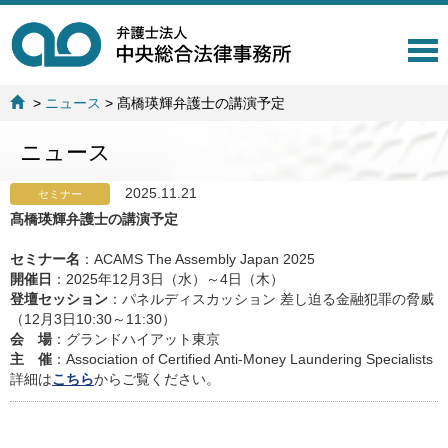
T
o
g
>
ニュース
>
髙橋瑛輝弁護士の講演予定
g
l
ニュース
e
n
a
2025.11.21
セミナー
v
髙橋瑛輝弁護士の講演予定
i
g
セミナー名
：ACAMS The Assembly Japan 2025
a
開催日
：2025年12月3日（水）～4日（木）
t
登壇セッション
：パネルディスカッション 差し迫る金融犯罪の脅威
i
（12月3日10:30～11:30）
o
会 場
：グランドハイアット東京
n
主 催
：Association of Certified Anti-Money Laundering Specialists
詳細は
こちら
からご覧ください。