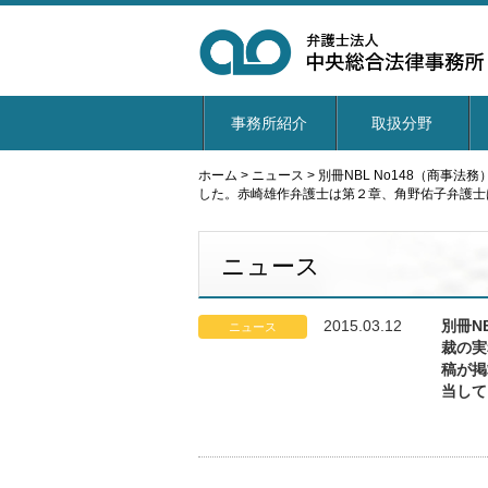
事務所紹介
取扱分野
ホーム
>
ニュース
>
別冊NBL No148（商
した。赤崎雄作弁護士は第２章、角野佑子弁護士
ニュース
2015.03.12
別冊N
ニュース
裁の実
稿が掲
当して