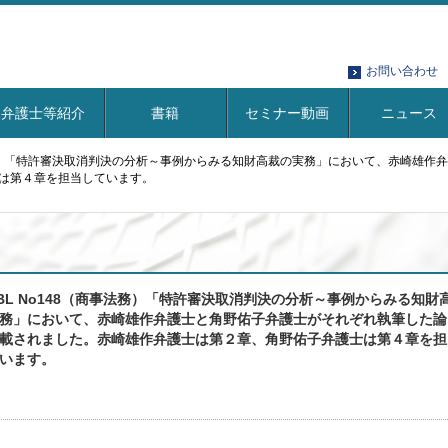
お問い合わせ
弁護士等紹介
書籍
セミナー動画
ニュース
事法務）「特許審決取消判決の分析～事例からみる知財高裁の実務」において、赤崎雄
は第４章を担当しています。
BL No148（商事法務）「特許審決取消判決の分析～事例からみる知財
務」において、赤崎雄作弁護士と角野佑子弁護士がそれぞれ執筆した論
載されました。赤崎雄作弁護士は第２章、角野佑子弁護士は第４章を担
います。