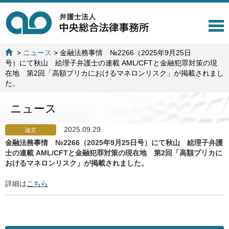
T
o
g
>
ニュース
>
金融法務事情 №2266（2025年9月25日
g
号）にて秋山 絵理子弁護士の連載 AML/CFTと金融犯罪対策の現
l
在地 第2回「高額プリカにおけるマネロンリスク」が掲載されまし
e
た。
n
a
ニュース
v
i
g
2025.09.29
論文
a
金融法務事情 №2266（2025年9月25日号）にて秋山 絵理子弁護
t
士の連載 AML/CFTと金融犯罪対策の現在地 第2回「高額プリカに
i
おけるマネロンリスク」が掲載されました。
o
n
詳細は
こちら