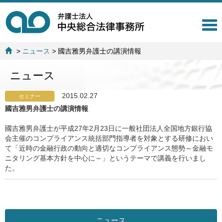
T
o
g
>
ニュース
>
國吉雅男弁護士の講演情報
g
l
ニュース
e
n
a
2015.02.27
セミナー
v
國吉雅男弁護士の講演情報
i
g
國吉雅男弁護士が平成27年2月23日に一般社団法人全国地方銀行協
a
会主催のコンプライアンス統括部門指導者を対象とする研修におい
t
て「近時の金融行政の動向と適切なコンプライアンス態勢～金融モ
i
ニタリング基本方針を中心に～」というテーマで講義を行いまし
o
た。
n
ニュース