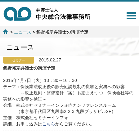
T
o
g
>
ニュース
>
錦野裕宗弁護士の講演予定
g
l
ニュース
e
n
a
2015.02.27
セミナー
v
錦野裕宗弁護士の講演予定
i
g
2015年4月7日（火）13：30～16：30
a
テーマ：保険業法改正後の販売勧誘規制の変容と実務への影響
t
～改正規則・監督指針（案）も踏まえつつ、保険会社等の
i
実務への影響を検証～
o
会場：株式会社セミナーインフォ内カンファレンスルーム
n
（東京都千代田区九段南2-2-3 九段プラザビル2F）
主催：株式会社セミナーインフォ
詳細、お申し込みは
こちら
からご覧ください。