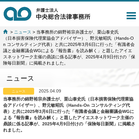
T
o
g
>
ニュース
>
当事務所の錦野裕宗弁護士が、栗山泰史氏
g
（日本損害保険代理業協会アドバイザー）、野元敏昭氏（Hands-O
l
n コンサルティング代表）と共に2025年3月6日に行った「有識者会
e
議と金融審議会WGによる『報告書』を読み解く」と題したアイエ
n
スネットワーク主催の鼎談に係る記事が、2025年4月9日付けの「保
a
険毎日新聞」に掲載されました。
v
i
ニュース
g
a
t
2025.04.09
ニュース
i
当事務所の錦野裕宗弁護士が、栗山泰史氏（日本損害保険代理業協
o
会アドバイザー）、野元敏昭氏（Hands-On コンサルティング代
n
表）と共に2025年3月6日に行った「有識者会議と金融審議会WGに
よる『報告書』を読み解く」と題したアイエスネットワーク主催の
鼎談に係る記事が、2025年4月9日付けの「保険毎日新聞」に掲載さ
れました。