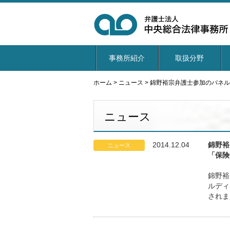
事務所紹介
取扱分野
ホーム
>
ニュース
>
錦野裕宗弁護士参加のパネル
ニュース
2014.12.04
錦野裕
ニュース
「保険
錦野裕
ルディ
されま