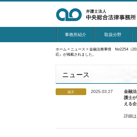
事務所紹介
取扱分野
ホーム
>
ニュース
>
金融法務事情 No2254
応』が掲載されました。
ニュース
2025.03.27
金融法
論文
護士が
える企
詳細は