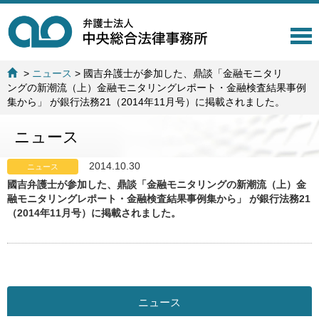
T
o
g
>
ニュース
>
國吉弁護士が参加した、鼎談「金融モニタリ
g
ングの新潮流（上）金融モニタリングレポート・金融検査結果事例
l
集から」 が銀行法務21（2014年11月号）に掲載されました。
e
n
ニュース
a
v
i
2014.10.30
ニュース
g
國吉弁護士が参加した、鼎談「金融モニタリングの新潮流（上）金
a
融モニタリングレポート・金融検査結果事例集から」 が銀行法務21
t
（2014年11月号）に掲載されました。
i
o
n
ニュース