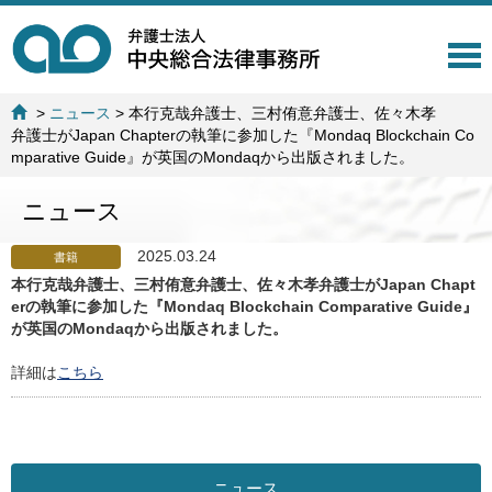
T
o
g
>
ニュース
>
本行克哉弁護士、三村侑意弁護士、佐々木孝
g
弁護士がJapan Chapterの執筆に参加した『Mondaq Blockchain Co
l
mparative Guide』が英国のMondaqから出版されました。
e
n
ニュース
a
v
i
2025.03.24
書籍
g
本行克哉弁護士、三村侑意弁護士、佐々木孝弁護士がJapan Chapt
a
erの執筆に参加した『Mondaq Blockchain Comparative Guide』
t
が英国のMondaqから出版されました。
i
o
詳細は
こちら
n
ニュース