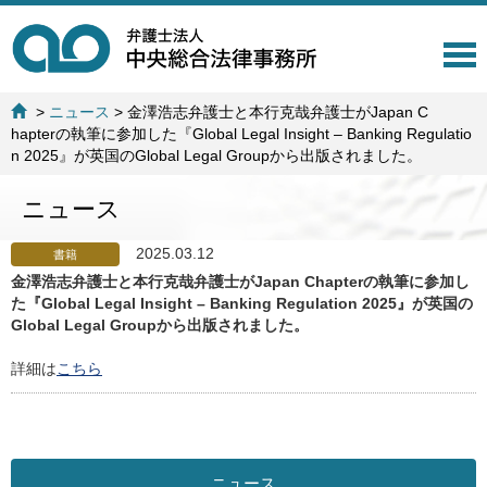
T
o
g
>
ニュース
>
金澤浩志弁護士と本行克哉弁護士がJapan C
g
hapterの執筆に参加した『Global Legal Insight – Banking Regulatio
l
n 2025』が英国のGlobal Legal Groupから出版されました。
e
n
ニュース
a
v
i
2025.03.12
書籍
g
金澤浩志弁護士と本行克哉弁護士がJapan Chapterの執筆に参加し
a
た『Global Legal Insight – Banking Regulation 2025』が英国の
t
Global Legal Groupから出版されました。
i
o
詳細は
こちら
n
ニュース