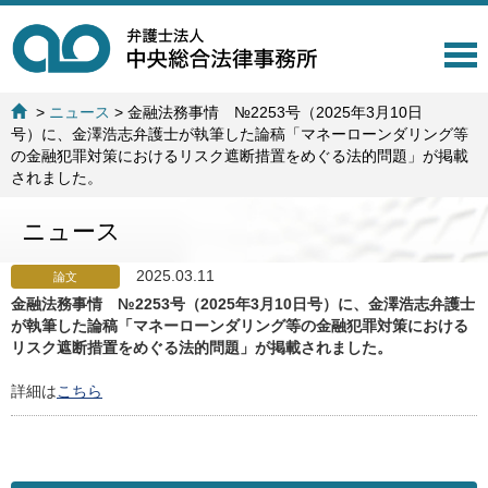
T
o
g
>
ニュース
>
金融法務事情 №2253号（2025年3月10日
g
号）に、金澤浩志弁護士が執筆した論稿「マネーローンダリング等
l
の金融犯罪対策におけるリスク遮断措置をめぐる法的問題」が掲載
e
されました。
n
a
ニュース
v
i
g
2025.03.11
論文
a
金融法務事情 №2253号（2025年3月10日号）に、金澤浩志弁護士
t
が執筆した論稿「マネーローンダリング等の金融犯罪対策における
i
リスク遮断措置をめぐる法的問題」が掲載されました。
o
n
詳細は
こちら