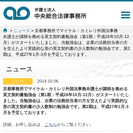
T
o
g
>
ニュース
>
京都事務所でマイケル・カミレリ外国法事務
g
弁護士が講師を務める英文契約書勉強会（第1期：平成26年10月-12
l
月）がスタートいたしました。当勉強会は、企業の法務担当者の方
e
を交えたより実践的な形の英文契約書の少人数制の勉強会です。第2
n
期は、平成27年1月-3月を予定しております。
a
v
ニュース
i
g
a
2014.10.06
ニュース
t
京都事務所でマイケル・カミレリ外国法事務弁護士が講師を務める
i
英文契約書勉強会（第1期：平成26年10月-12月）がスタートいたし
o
ました。当勉強会は、企業の法務担当者の方を交えたより実践的な
n
形の英文契約書の少人数制の勉強会です。第2期は、平成27年1月-3
月を予定しております。
詳細、お申し込みは、
こちら
からご覧ください。