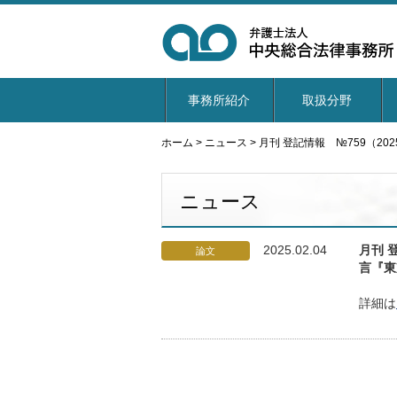
事務所紹介
取扱分野
ホーム
>
ニュース
>
月刊 登記情報 №759（
ニュース
2025.02.04
月刊 
論文
言『東
詳細は