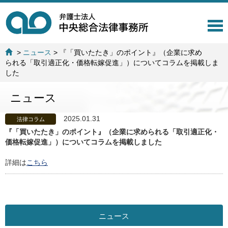
T
o
g
>
ニュース
>
『「買いたたき」のポイント』（企業に求め
g
られる「取引適正化・価格転嫁促進」）についてコラムを掲載しま
l
した
e
n
ニュース
a
v
i
2025.01.31
法律コラム
g
『「買いたたき」のポイント』（企業に求められる「取引適正化・
a
価格転嫁促進」）についてコラムを掲載しました
t
i
詳細は
こちら
o
n
ニュース