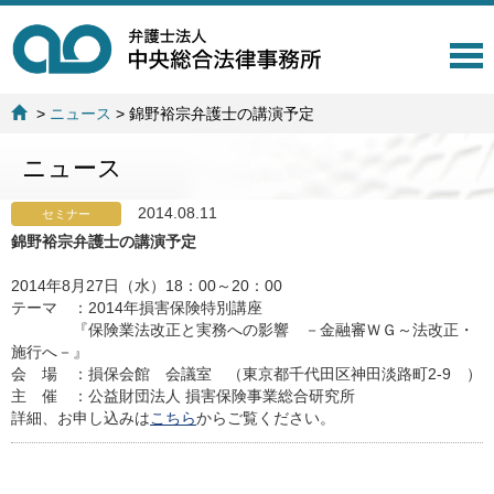
T
o
g
>
ニュース
>
錦野裕宗弁護士の講演予定
g
l
ニュース
e
n
a
2014.08.11
セミナー
v
錦野裕宗弁護士の講演予定
i
g
2014年8月27日（水）18：00～20：00
a
テーマ ：2014年損害保険特別講座
t
『保険業法改正と実務への影響 －金融審ＷＧ～法改正・
i
施行へ－』
o
会 場 ：損保会館 会議室 （東京都千代田区神田淡路町2-9 ）
n
主 催 ：公益財団法人 損害保険事業総合研究所
詳細、お申し込みは
こちら
からご覧ください。