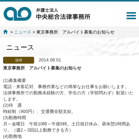
T
o
g
>
ニュース
>
東京事務所 アルバイト募集のお知らせ
g
l
ニュース
e
n
a
2014.08.01
採用
v
東京事務所 アルバイト募集のお知らせ
i
g
(1)募集概要
a
電話・来客応対、事務作業などの簡単なお仕事をお願いします。
t
法律事務所での勤務未経験の方、学生の方（学部問わず）歓迎いた
i
します。
o
(2)待 遇
n
時給制（900円）、交通費全額支給。
(3)勤務時間
月～金曜日 午前10時～午後5時。土日祝日休み。昼休憩1時間あ
り。（週2～3回以上勤務できる方）
(4)勤務地