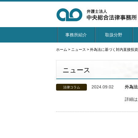
事務所紹介
取扱分野
ホーム
>
ニュース
>
外為法に基づく対内直接投資
ニュース
2024.09.02
外為法
法律コラム
詳細は