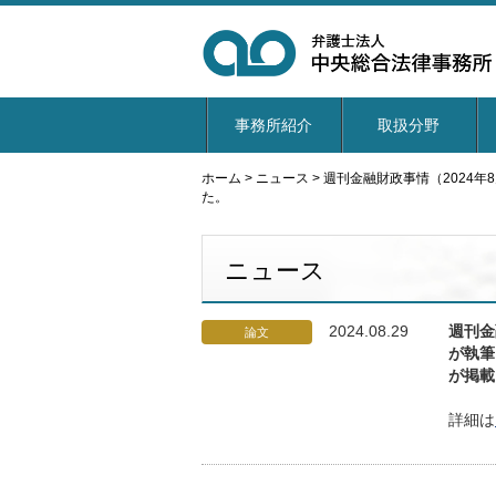
事務所紹介
取扱分野
ホーム
>
ニュース
>
週刊金融財政事情（2024
た。
ニュース
2024.08.29
週刊金
論文
が執筆
が掲載
詳細は