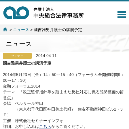
T
o
g
>
ニュース
>
國吉雅男弁護士の講演予定
g
l
ニュース
e
n
a
2014.04.11
セミナー
v
國吉雅男弁護士の講演予定
i
g
2014年5月23日（金）14：50～15：40（フォーラム全開催時間9：
a
00～17：30）
t
金融フォーラム2014
i
テーマ：「改正監督指針等を踏まえた反社対応に係る態勢整備の留
o
意点」
n
会場：ベルサール神田
（東京都千代田区神田美土代町7 住友不動産神田ビル2・3
Ｆ）
主催：株式会社セミナーインフォ
詳細、お申し込みは
こちら
からご覧ください。