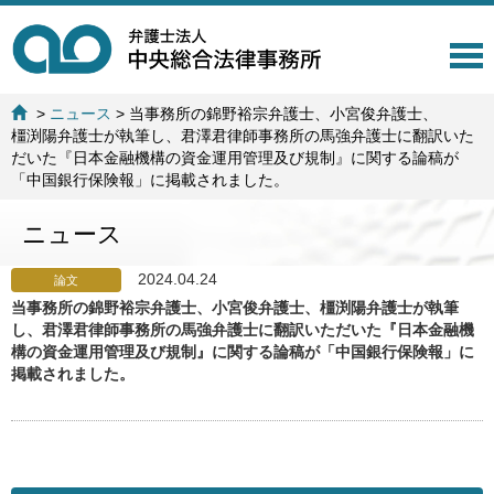
T
o
g
>
ニュース
>
当事務所の錦野裕宗弁護士、小宮俊弁護士、
g
橿渕陽弁護士が執筆し、君澤君律師事務所の馬強弁護士に翻訳いた
l
だいた『日本金融機構の資金運用管理及び規制』に関する論稿が
e
「中国銀行保険報」に掲載されました。
n
a
ニュース
v
i
g
2024.04.24
論文
a
当事務所の錦野裕宗弁護士、小宮俊弁護士、橿渕陽弁護士が執筆
t
し、君澤君律師事務所の馬強弁護士に翻訳いただいた『日本金融機
i
構の資金運用管理及び規制』に関する論稿が「中国銀行保険報」に
o
掲載されました。
n