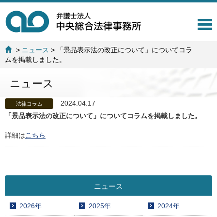
T
o
g
>
ニュース
>
「景品表示法の改正について」についてコラ
g
ムを掲載しました。
l
e
ニュース
n
a
v
2024.04.17
法律コラム
i
「景品表示法の改正について」についてコラムを掲載しました。
g
a
詳細は
こちら
t
i
o
n
ニュース
2026年
2025年
2024年