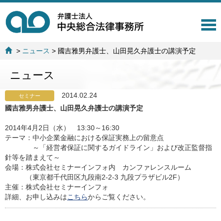
T
o
g
>
ニュース
>
國吉雅男弁護士、山田晃久弁護士の講演予定
g
l
ニュース
e
n
a
2014.02.24
セミナー
v
國吉雅男弁護士、山田晃久弁護士の講演予定
i
g
2014年4月2日（水） 13:30～16:30
a
テーマ：中小企業金融における保証実務上の留意点
t
～「経営者保証に関するガイドライン」および改正監督指
i
針等を踏まえて～
o
会場：株式会社セミナーインフォ内 カンファレンスルーム
n
（東京都千代田区九段南2-2-3 九段プラザビル2F）
主催：株式会社セミナーインフォ
詳細、お申し込みは
こちら
からご覧ください。