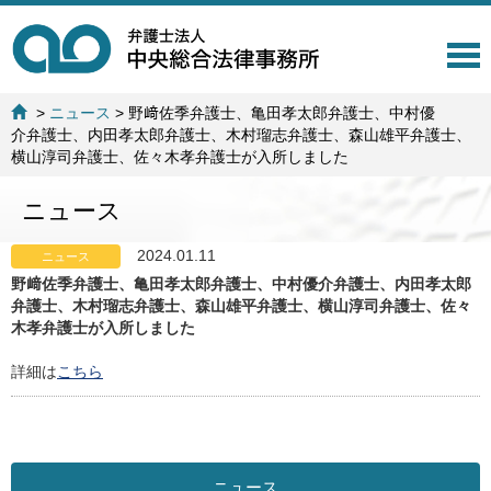
T
o
g
>
ニュース
>
野﨑佐季弁護士、亀田孝太郎弁護士、中村優
g
介弁護士、内田孝太郎弁護士、木村瑠志弁護士、森山雄平弁護士、
l
横山淳司弁護士、佐々木孝弁護士が入所しました
e
n
ニュース
a
v
i
2024.01.11
ニュース
g
野﨑佐季弁護士、亀田孝太郎弁護士、中村優介弁護士、内田孝太郎
a
弁護士、木村瑠志弁護士、森山雄平弁護士、横山淳司弁護士、佐々
t
木孝弁護士が入所しました
i
o
詳細は
こちら
n
ニュース