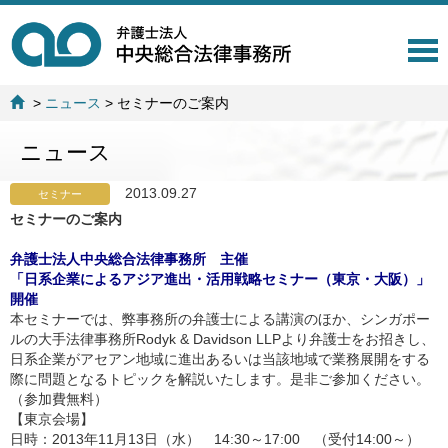
T
o
g
>
ニュース
>
セミナーのご案内
g
l
ニュース
e
n
a
2013.09.27
セミナー
v
セミナーのご案内
i
g
弁護士法人中央総合法律事務所 主催
a
「日系企業によるアジア進出・活用戦略セミナー（東京・大阪）」
t
開催
i
本セミナーでは、弊事務所の弁護士による講演のほか、シンガポー
o
ルの大手法律事務所Rodyk & Davidson LLPより弁護士をお招きし、
n
日系企業がアセアン地域に進出あるいは当該地域で業務展開をする
際に問題となるトピックを解説いたします。是非ご参加ください。
（参加費無料）
【東京会場】
日時：2013年11月13日（水） 14:30～17:00 （受付14:00～）