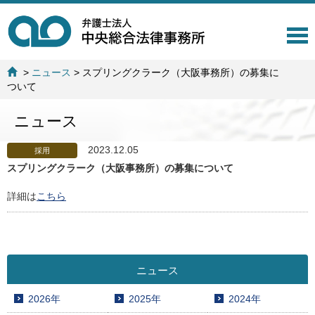
T
o
g
>
ニュース
>
スプリングクラーク（大阪事務所）の募集に
g
ついて
l
e
ニュース
n
a
v
2023.12.05
採用
i
スプリングクラーク（大阪事務所）の募集について
g
a
詳細は
こちら
t
i
o
n
ニュース
2026年
2025年
2024年