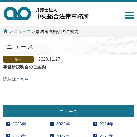
T
o
g
>
ニュース
>
事務所説明会のご案内
g
l
ニュース
e
n
a
2023.11.27
採用
v
事務所説明会のご案内
i
g
詳細は
こちら
a
t
i
o
n
ニュース
2026年
2025年
2024年
2023年
2022年
2021年