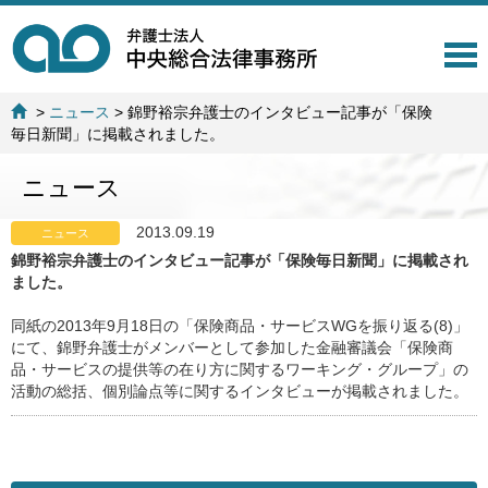
T
o
g
>
ニュース
>
錦野裕宗弁護士のインタビュー記事が「保険
g
毎日新聞」に掲載されました。
l
e
ニュース
n
a
v
2013.09.19
ニュース
i
錦野裕宗弁護士のインタビュー記事が「保険毎日新聞」に掲載され
g
ました。
a
t
同紙の2013年9月18日の「保険商品・サービスWGを振り返る(8)」
i
にて、錦野弁護士がメンバーとして参加した金融審議会「保険商
o
品・サービスの提供等の在り方に関するワーキング・グループ」の
n
活動の総括、個別論点等に関するインタビューが掲載されました。