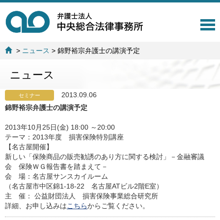
T
o
g
>
ニュース
>
錦野裕宗弁護士の講演予定
g
l
ニュース
e
n
a
2013.09.06
セミナー
v
錦野裕宗弁護士の講演予定
i
g
2013年10月25日(金) 18:00 ～20:00
a
テーマ：2013年度 損害保険特別講座
t
【名古屋開催】
i
新しい「保険商品の販売勧誘のあり方に関する検討」－金融審議
o
会 保険ＷＧ報告書を踏まえて－
n
会 場：名古屋サンスカイルーム
（名古屋市中区錦1-18-22 名古屋ATビル2階E室）
主 催： 公益財団法人 損害保険事業総合研究所
詳細、お申し込みは
こちら
からご覧ください。