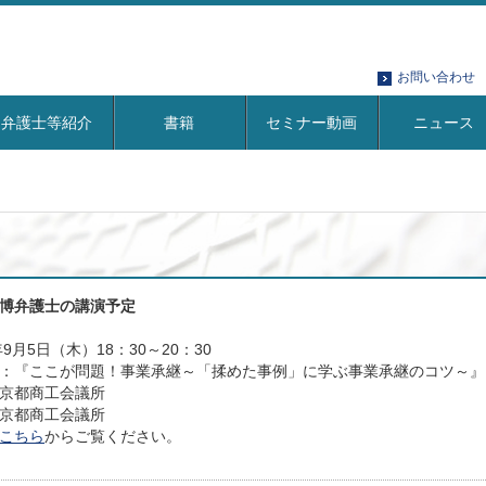
お問い合わせ
弁護士等紹介
書籍
セミナー動画
ニュース
博弁護士の講演予定
年9月5日（木）18：30～20：30
：『ここが問題！事業承継～「揉めた事例」に学ぶ事業承継のコツ～』
：京都商工会議所
京都商工会議所
こちら
からご覧ください。