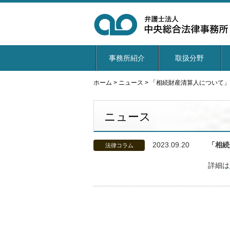
事務所紹介
取扱分野
ホーム
>
ニュース
>
「相続財産清算人について」
ニュース
2023.09.20
「相続
法律コラム
詳細は