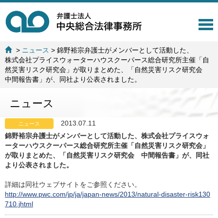
T
o
g
>
ニュース
>
錦野裕宗弁護士がメンバーとして活動した、
g
株式会社プライスウォーターハウスクーパース総合研究所主催「自
l
然災害リスク研究会」が取りまとめた、「自然災害リスク研究会
e
中間報告書」が、同社より公表されました。
n
a
ニュース
v
i
g
2013.07.11
ニュース
a
錦野裕宗弁護士がメンバーとして活動した、株式会社プライスウォ
t
ーターハウスクーパース総合研究所主催「自然災害リスク研究会」
i
が取りまとめた、「自然災害リスク研究会 中間報告書」が、同社
o
より公表されました。
n
詳細は同社ウェブサイトをご参照ください。
http://www.pwc.com/jp/ja/japan-news/2013/natural-disaster-risk130
710.jhtml