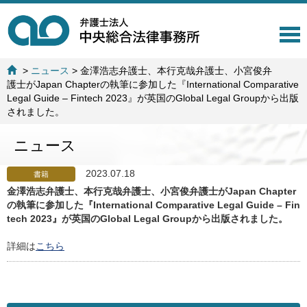
T
o
g
>
ニュース
>
金澤浩志弁護士、本行克哉弁護士、小宮俊弁
g
護士がJapan Chapterの執筆に参加した『International Comparative
l
Legal Guide – Fintech 2023』が英国のGlobal Legal Groupから出版
e
されました。
n
a
ニュース
v
i
g
2023.07.18
書籍
a
金澤浩志弁護士、本行克哉弁護士、小宮俊弁護士がJapan Chapter
t
の執筆に参加した『International Comparative Legal Guide – Fin
i
tech 2023』が英国のGlobal Legal Groupから出版されました。
o
n
詳細は
こちら