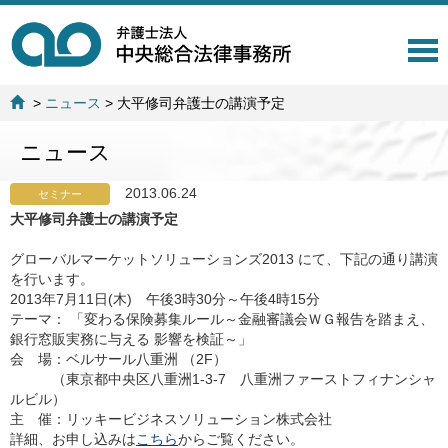
T
o
g
>
ニュース
>
大平修司弁護士の講演予定
g
l
ニュース
e
n
a
2013.06.24
セミナー
v
大平修司弁護士の講演予定
i
g
グローバルマーケットソリューションズ2013 にて、下記の通り講演
a
を行います。
t
2013年7月11日(木) 午後3時30分～午後4時15分
i
テーマ： 「変わる保険募集ルール～金融審議会ＷＧ報告を踏まえ、
o
銀行窓販実務に与える 影響を検証～」
n
会 場：ベルサール八重洲 （2F）
（東京都中央区八重洲1-3-7 八重洲ファーストフィナンシャ
ルビル）
主 催：リッキービジネスソリューション株式会社
詳細、お申し込みは
こちら
からご覧ください。