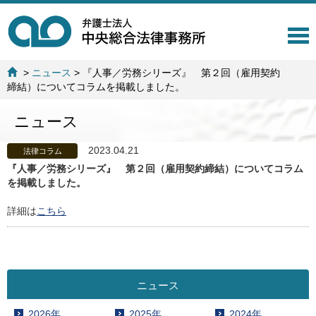
T
o
g
>
ニュース
>
『人事／労務シリーズ』 第２回（雇用契約
g
締結）についてコラムを掲載しました。
l
e
ニュース
n
a
v
2023.04.21
法律コラム
i
『人事／労務シリーズ』 第２回（雇用契約締結）についてコラム
g
を掲載しました。
a
t
詳細は
こちら
i
o
n
ニュース
2026年
2025年
2024年