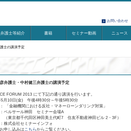
お問い合わせ
弁護士等紹介
書籍
セミナー動画
ニュース
護士の講演予定
彦弁護士・中村健三弁護士の講演予定
ANCE FORUM 2013 にて下記の通り講演を行います。
年5月10日(金) 午後4時30分～午後5時30分
： 「金融機関における反社・マネーローンダリング対策」
：ベルサール神田 セミナー会場A
京都千代田区神田美土代町7 住友不動産神田ビル 2・3F）
：株式会社セミナーインフォ
お申し込みは
こちら
からご覧ください。