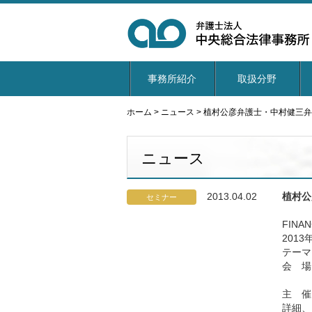
事務所紹介
取扱分野
ホーム
>
ニュース
>
植村公彦弁護士・中村健三弁
ニュース
2013.04.02
植村公
セミナー
FIN
2013
テーマ
会 場
（東
主 催
詳細、