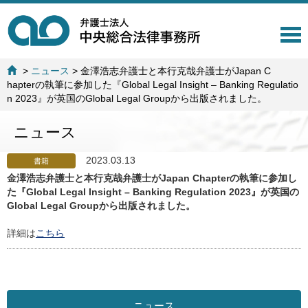
T
o
g
>
ニュース
>
金澤浩志弁護士と本行克哉弁護士がJapan C
g
hapterの執筆に参加した『Global Legal Insight – Banking Regulatio
l
n 2023』が英国のGlobal Legal Groupから出版されました。
e
n
ニュース
a
v
i
2023.03.13
書籍
g
金澤浩志弁護士と本行克哉弁護士がJapan Chapterの執筆に参加し
a
た『Global Legal Insight – Banking Regulation 2023』が英国の
t
Global Legal Groupから出版されました。
i
o
詳細は
こちら
n
ニュース