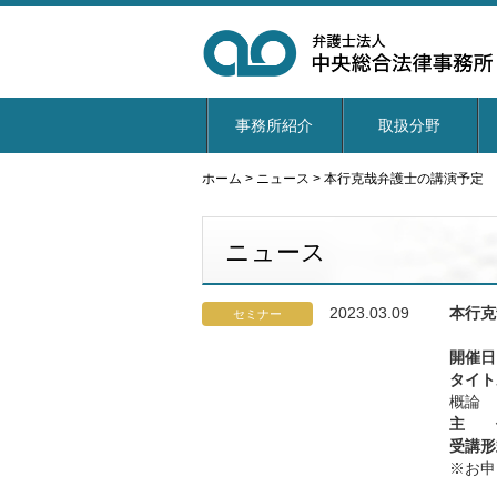
事務所紹介
取扱分野
ホーム
>
ニュース
>
本行克哉弁護士の講演予定
ニュース
2023.03.09
本行克
セミナー
開催日
タイト
概論
主 
受講形
※お申